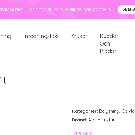
ntverkare?
Här hittar du våra kvalificerade partners!
SE ER
sning
Inredningstips
Krukor
Kuddar
Och
Plädar
it
Kategorier:
Belysning
,
Golvl
Brand:
Ateljé Lyktan
5119 SEK