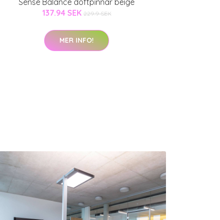
Sense Balance doftpinnar beige
137.94 SEK
229.9 SEK
MER INFO!