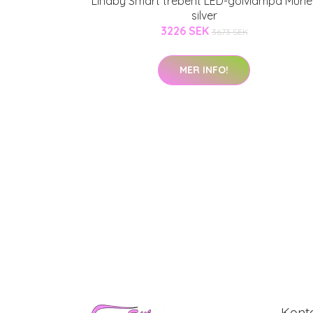
Lindby Smart trebent LED-golvlampa Muriel
silver
3226 SEK
3673 SEK
MER INFO!
Kont