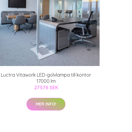
Luctra Vitawork LED-golvlampa till kontor
17000 lm
27576 SEK
MER INFO!