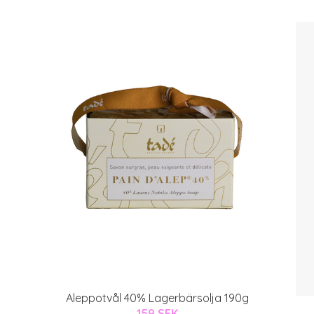
Aleppotvål 40% Lagerbärsolja 190g
159 SEK