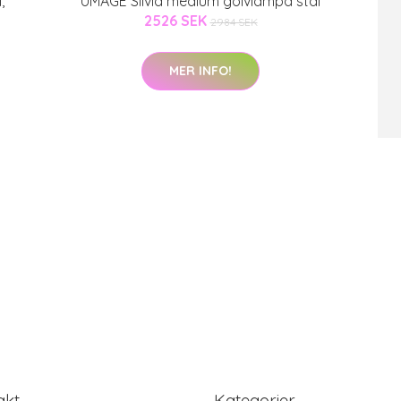
,
UMAGE Silvia medium golvlampa stål
2526 SEK
2984 SEK
MER INFO!
akt
Kategorier