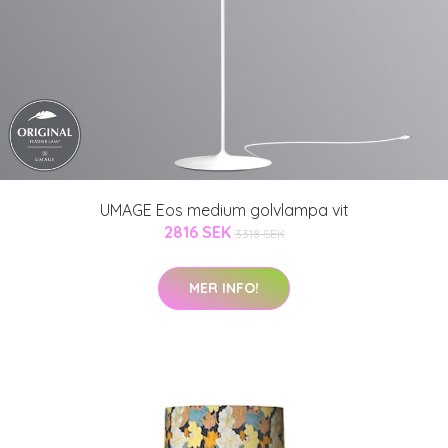
UMAGE Eos medium golvlampa vit
2816 SEK
3318 SEK
MER INFO!