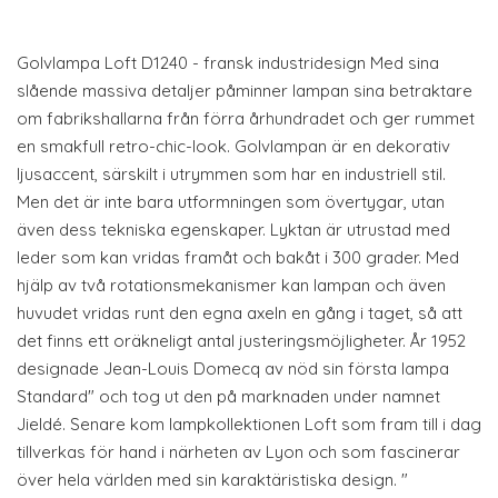
Golvlampa Loft D1240 - fransk industridesign Med sina
slående massiva detaljer påminner lampan sina betraktare
om fabrikshallarna från förra århundradet och ger rummet
en smakfull retro-chic-look. Golvlampan är en dekorativ
ljusaccent, särskilt i utrymmen som har en industriell stil.
Men det är inte bara utformningen som övertygar, utan
även dess tekniska egenskaper. Lyktan är utrustad med
leder som kan vridas framåt och bakåt i 300 grader. Med
hjälp av två rotationsmekanismer kan lampan och även
huvudet vridas runt den egna axeln en gång i taget, så att
det finns ett oräkneligt antal justeringsmöjligheter. År 1952
designade Jean-Louis Domecq av nöd sin första lampa
Standard" och tog ut den på marknaden under namnet
Jieldé. Senare kom lampkollektionen Loft som fram till i dag
tillverkas för hand i närheten av Lyon och som fascinerar
över hela världen med sin karaktäristiska design. "