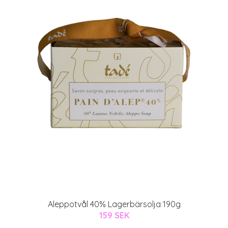
Aleppotvål 40% Lagerbärsolja 190g
159 SEK