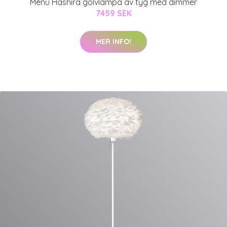
Menu Hashira golvlampa av tyg med dimmer
7459 SEK
MER INFO!