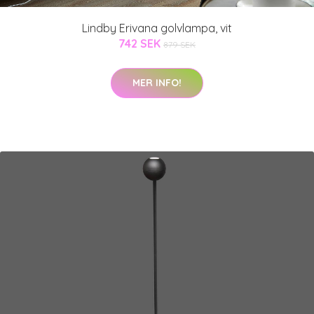
Lindby Erivana golvlampa, vit
742 SEK
879 SEK
MER INFO!