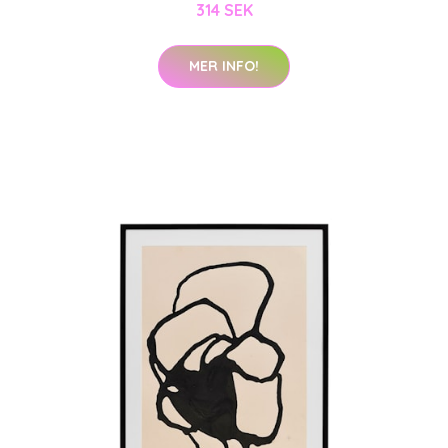
314 SEK
MER INFO!