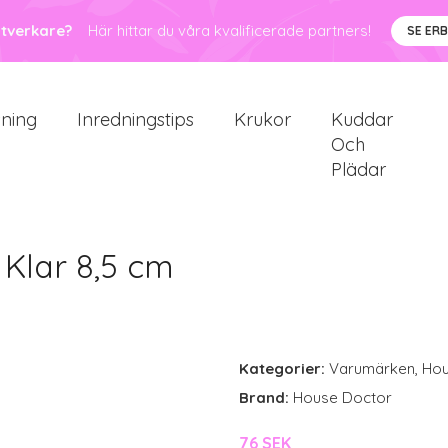
ntverkare?
Här hittar du våra kvalificerade partners!
SE ER
sning
Inredningstips
Krukor
Kuddar
Och
Plädar
 Klar 8,5 cm
Kategorier:
Varumärken
,
Hou
Brand:
House Doctor
76 SEK