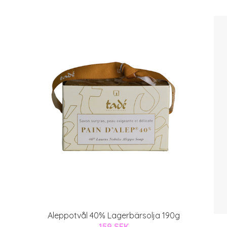
Aleppotvål 40% Lagerbärsolja 190g
159 SEK