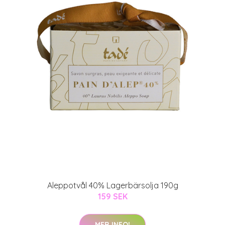
Aleppotvål 40% Lagerbärsolja 190g
159 SEK
MER INFO!