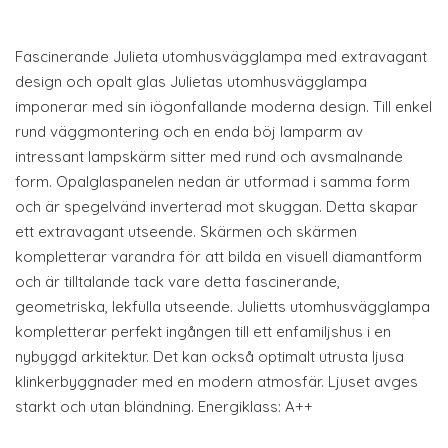
Fascinerande Julieta utomhusvägglampa med extravagant
design och opalt glas Julietas utomhusvägglampa
imponerar med sin iögonfallande moderna design. Till enkel
rund väggmontering och en enda böj lamparm av
intressant lampskärm sitter med rund och avsmalnande
form. Opalglaspanelen nedan är utformad i samma form
och är spegelvänd inverterad mot skuggan. Detta skapar
ett extravagant utseende. Skärmen och skärmen
kompletterar varandra för att bilda en visuell diamantform
och är tilltalande tack vare detta fascinerande,
geometriska, lekfulla utseende. Julietts utomhusvägglampa
kompletterar perfekt ingången till ett enfamiljshus i en
nybyggd arkitektur. Det kan också optimalt utrusta ljusa
klinkerbyggnader med en modern atmosfär. Ljuset avges
starkt och utan bländning. Energiklass: A++