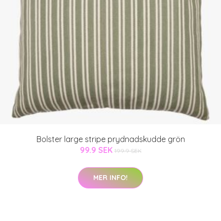
Bolster large stripe prydnadskudde grön
99.9 SEK
199.9 SEK
MER INFO!