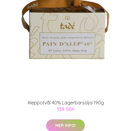
Aleppotvål 40% Lagerbärsolja 190g
159 SEK
MER INFO!