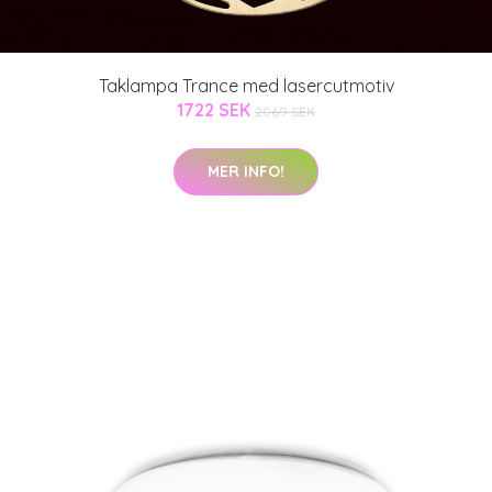
Taklampa Trance med lasercutmotiv
1722 SEK
2069 SEK
MER INFO!