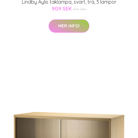
Lindby Aylis taklampa, svart, trä, 3 lampor
909 SEK
1101 SEK
MER INFO!