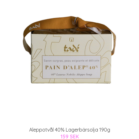
Aleppotvål 40% Lagerbärsolja 190g
159 SEK