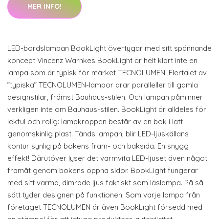
MER INFO!
LED-bordslampan BookLight övertygar med sitt spännande
koncept Vincenz Warnkes BookLight är helt klart inte en
lampa som är typisk för märket TECNOLUMEN. Flertalet av
”typiska” TECNOLUMEN-lampor drar paralleller till gamla
designstilar, främst Bauhaus-stilen. Och lampan påminner
verkligen inte om Bauhaus-stilen. BookLight är alldeles för
lekful och rolig: lampkroppen består av en bok i lätt
genomskinlig plast. Tänds lampan, blir LED-ljuskällans
kontur synlig på bokens fram- och baksida. En snygg
effekt! Därutöver lyser det varmvita LED-ljuset även något
framåt genom bokens öppna sidor. BookLight fungerar
med sitt varma, dimrade ljus faktiskt som läslampa. På så
sätt tyder designen på funktionen. Som varje lampa från
företaget TECNOLUMEN är även BookLight försedd med