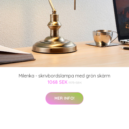
Milenka - skrivbordslampa med grön skärm
1068 SEK
1175 SEK
MER INFO!