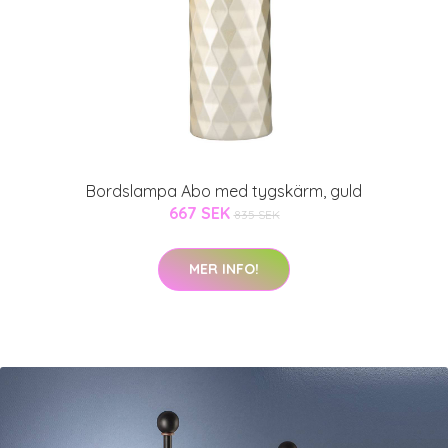
Bordslampa Abo med tygskärm, guld
667 SEK
835 SEK
MER INFO!