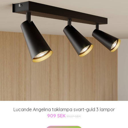
Lucande Angelina taklampa svart-guld 3 lampor
909 SEK
1027 SEK