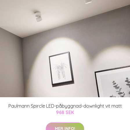
Paulmann Spircle LED-påbyggnad-downlight vit matt
968 SEK
MER INFO!