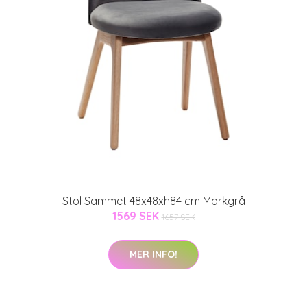
Stol Sammet 48x48xh84 cm Mörkgrå
1569 SEK
1657 SEK
MER INFO!