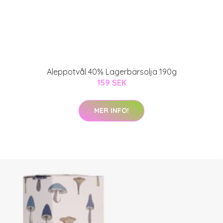
Aleppotvål 40% Lagerbärsolja 190g
159 SEK
MER INFO!