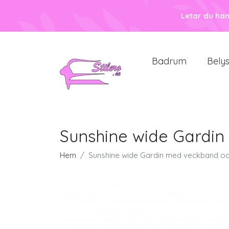
Letar du ha
Badrum
Bely
Sunshine wide Gardi
Hem
Sunshine wide Gardin med veckband o