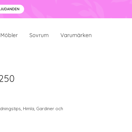
BJUDANDEN
Möbler
Sovrum
Varumärken
250
edningstips
,
Himla
,
Gardiner och