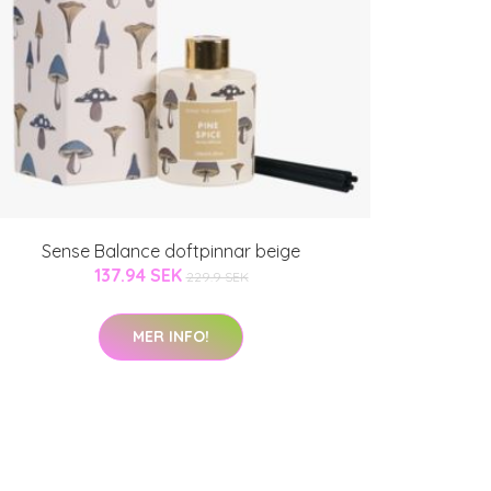
Sense Balance doftpinnar beige
137.94 SEK
229.9 SEK
MER INFO!