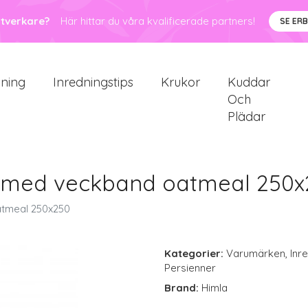
ntverkare?
Här hittar du våra kvalificerade partners!
SE ER
sning
Inredningstips
Krukor
Kuddar
Och
Plädar
n med veckband oatmeal 250x
atmeal 250x250
Kategorier:
Varumärken
,
Inr
Persienner
Brand:
Himla