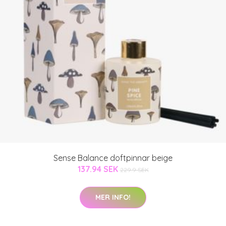
Sense Balance doftpinnar beige
137.94 SEK
229.9 SEK
MER INFO!