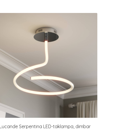
Lucande Serpentina LED-taklampa, dimbar