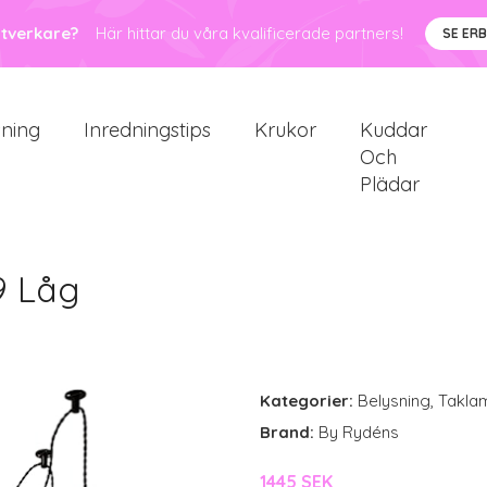
ntverkare?
Här hittar du våra kvalificerade partners!
SE ER
sning
Inredningstips
Krukor
Kuddar
Och
Plädar
9 Låg
Kategorier:
Belysning
,
Takla
Brand:
By Rydéns
1445 SEK