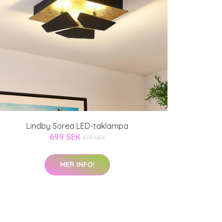
Lindby Sorea LED-taklampa
699 SEK
879 SEK
MER INFO!