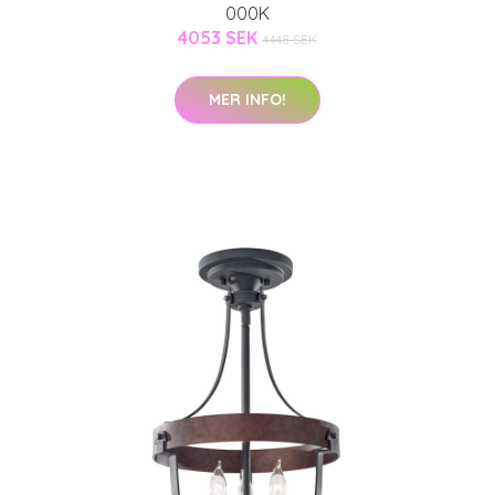
000K
4053 SEK
4448 SEK
MER INFO!