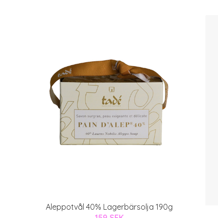
Aleppotvål 40% Lagerbärsolja 190g
159 SEK