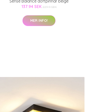
Sense Balance doftpinnar beige
137.94 SEK
229.9 SEK
MER INFO!