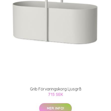
Grib Förvaringskorg Ljusgrå
715 SEK
MER INFO!