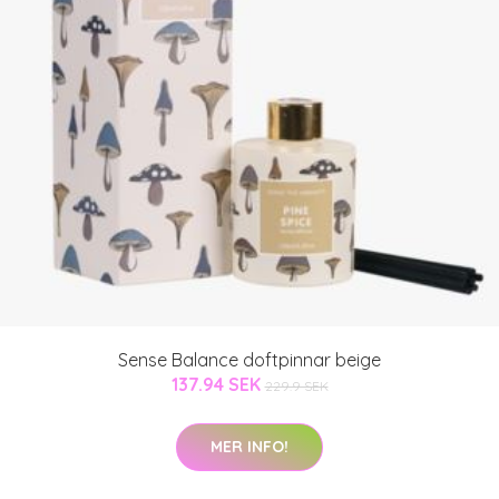
Sense Balance doftpinnar beige
137.94 SEK
229.9 SEK
MER INFO!