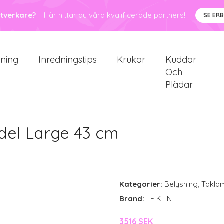
ntverkare?
Här hittar du våra kvalificerade partners!
SE ER
sning
Inredningstips
Krukor
Kuddar
Och
Plädar
el Large 43 cm
Kategorier:
Belysning
,
Takla
Brand:
LE KLINT
3516 SEK