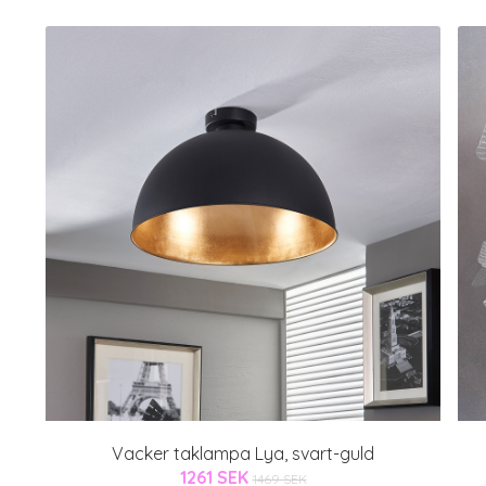
Vacker taklampa Lya, svart-guld
1261 SEK
1469 SEK