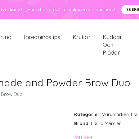
ntverkare?
Här hittar du våra kvalificerade partners!
SE ER
sning
Inredningstips
Krukor
Kuddar
Och
Plädar
Pomade and Powder Brow Duo
r Brow Duo
Kategorier:
Varumärken
,
Lau
Brand:
Laura Mercier
310 SEK