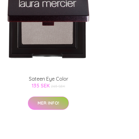
Sateen Eye Color
135 SEK
265 SEK
MER INFO!