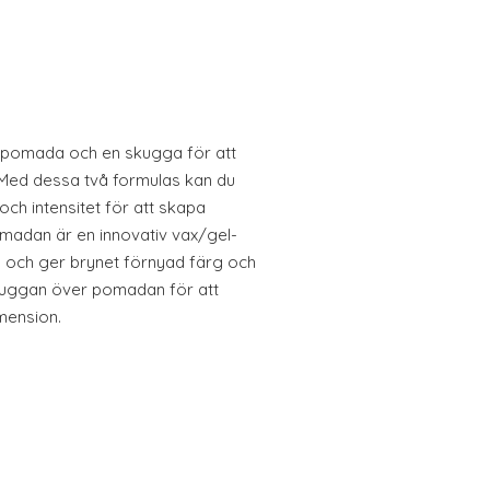
 pomada och en skugga för att
. Med dessa två formulas kan du
ch intensitet för att skapa
omadan är en innovativ vax/gel-
å och ger brynet förnyad färg och
 skuggan över pomadan för att
mension.