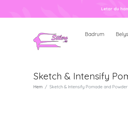
Letar du ha
Badrum
Bely
Sketch & Intensify 
Hem
Sketch & Intensify Pomade and Powde