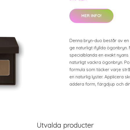
MER INFO!
Denna bryn-duo består av en
ge naturligt ifyllda ögonbryn
specialblanda en exakt nyans o
naturligt vackra ögonbryn. P
formula som täcker varje str
en naturlig lyster. Applicera
addera form, färgdjup och di
Utvalda producter