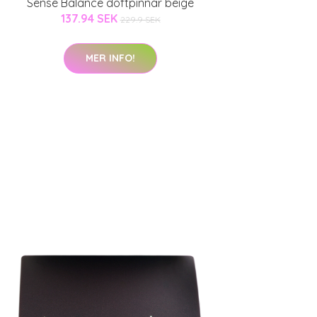
Sense Balance doftpinnar beige
137.94 SEK
229.9 SEK
MER INFO!