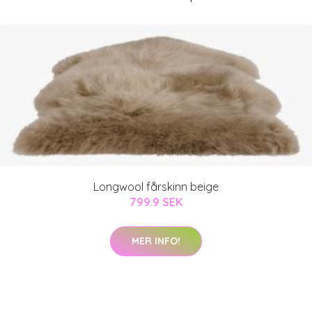
Longwool fårskinn beige
799.9 SEK
MER INFO!