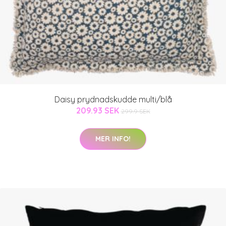
Daisy prydnadskudde multi/blå
209.93 SEK
299.9 SEK
MER INFO!