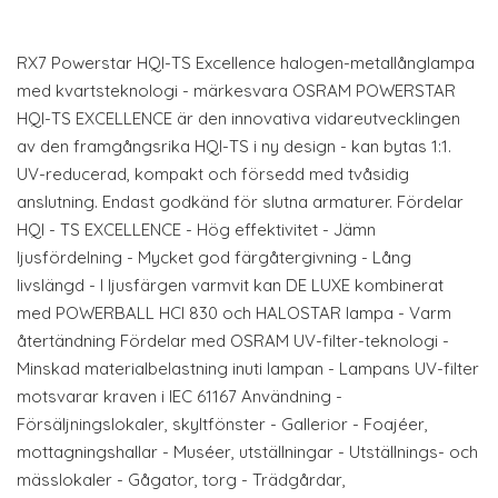
RX7 Powerstar HQI-TS Excellence halogen-metallånglampa
med kvartsteknologi - märkesvara OSRAM POWERSTAR
HQI-TS EXCELLENCE är den innovativa vidareutvecklingen
av den framgångsrika HQI-TS i ny design - kan bytas 1:1.
UV-reducerad, kompakt och försedd med tvåsidig
anslutning. Endast godkänd för slutna armaturer. Fördelar
HQI - TS EXCELLENCE - Hög effektivitet - Jämn
ljusfördelning - Mycket god färgåtergivning - Lång
livslängd - I ljusfärgen varmvit kan DE LUXE kombinerat
med POWERBALL HCI 830 och HALOSTAR lampa - Varm
återtändning Fördelar med OSRAM UV-filter-teknologi -
Minskad materialbelastning inuti lampan - Lampans UV-filter
motsvarar kraven i IEC 61167 Användning -
Försäljningslokaler, skyltfönster - Gallerior - Foajéer,
mottagningshallar - Muséer, utställningar - Utställnings- och
mässlokaler - Gågator, torg - Trädgårdar,