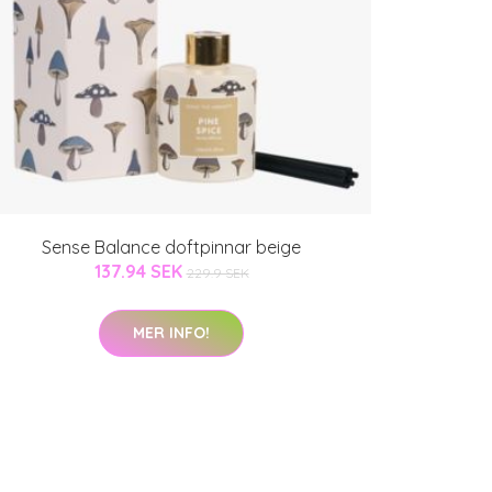
Sense Balance doftpinnar beige
137.94 SEK
229.9 SEK
MER INFO!