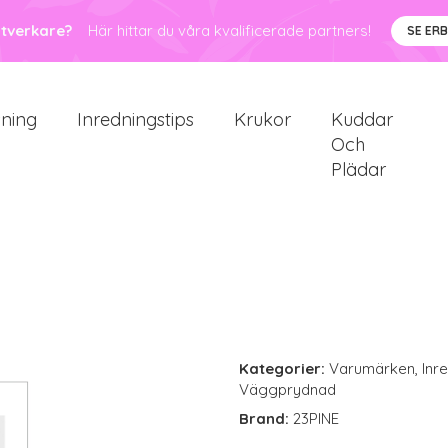
ntverkare?
Här hittar du våra kvalificerade partners!
SE ER
sning
Inredningstips
Krukor
Kuddar
Och
Plädar
Kategorier:
Varumärken
,
Inr
Väggprydnad
Brand:
23PINE