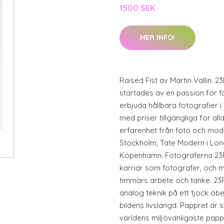
1500 SEK
MER INFO!
Raised Fist av Martin Vallin. 2
startades av en passion för f
erbjuda hållbara fotografier i
med priser tillgängliga för a
erfarenhet från foto och mo
Stockholm, Tate Modern i Lon
Köpenhamn. Fotograferna 23PI
karriär som fotografer, och m
timmars arbete och tanke. 23P
analog teknik på ett tjock obe
bildens livslängd. Pappret är 
världens miljövänligaste papp