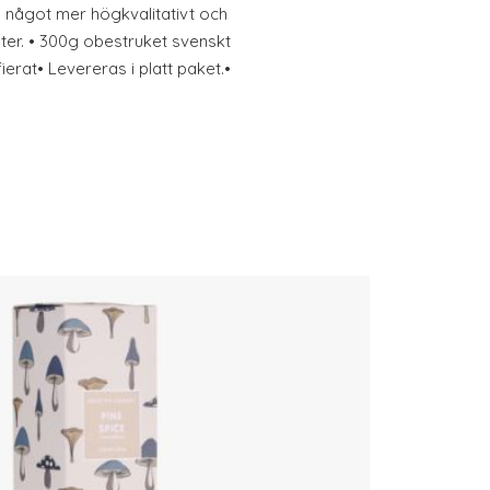
ha något mer högkvalitativt och
oster. • 300g obestruket svenskt
erat• Levereras i platt paket.•