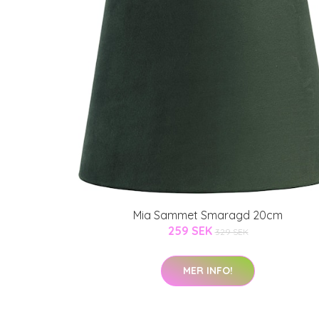
Mia Sammet Smaragd 20cm
259 SEK
329 SEK
MER INFO!