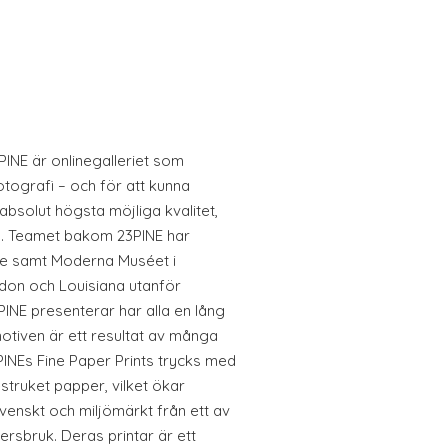
3PINE är onlinegalleriet som
otografi – och för att kunna
 absolut högsta möjliga kvalitet,
lla. Teamet bakom 23PINE har
de samt Moderna Muséet i
don och Louisiana utanför
NE presenterar har alla en lång
otiven är ett resultat av många
INEs Fine Paper Prints trycks med
struket papper, vilket ökar
svenskt och miljömärkt från ett av
ersbruk. Deras printar är ett