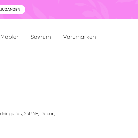
BJUDANDEN
Möbler
Sovrum
Varumärken
edningstips
,
23PINE
,
Decor
,