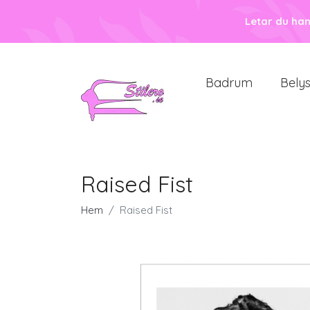
Letar du ha
Badrum
Bely
Raised Fist
Hem
Raised Fist