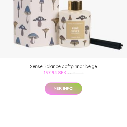
Sense Balance doftpinnar beige
137.94 SEK
229.9 SEK
MER INFO!