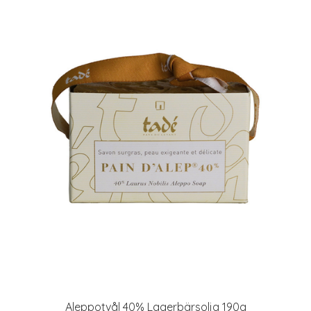
Aleppotvål 40% Lagerbärsolja 190g