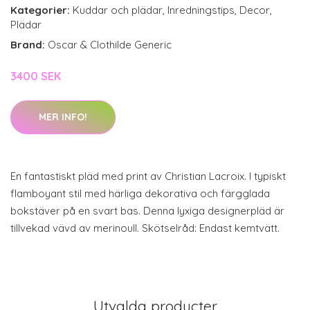
Kategorier:
Kuddar och plädar
,
Inredningstips
,
Decor
,
Plädar
Brand:
Oscar & Clothilde Generic
3400 SEK
MER INFO!
En fantastiskt pläd med print av Christian Lacroix. I typiskt
flamboyant stil med härliga dekorativa och färgglada
bokstäver på en svart bas. Denna lyxiga designerpläd är
tillvekad vävd av merinoull. Skötselråd: Endast kemtvätt.
Utvalda producter