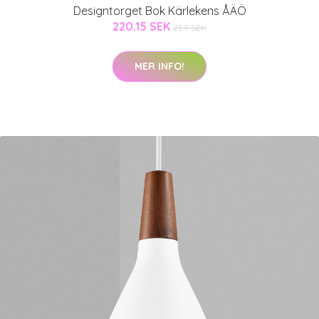
Designtorget Bok Kärlekens ÅÄÖ
220.15 SEK
259 SEK
MER INFO!