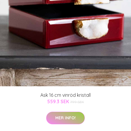
Ask 16 cm vinröd kristall
559.3 SEK
799 SEK
MER INFO!