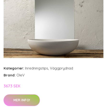
Kategorier:
Inredningstips
,
Väggprydnad
Brand:
OleV
3673 SEK
MER INFO!