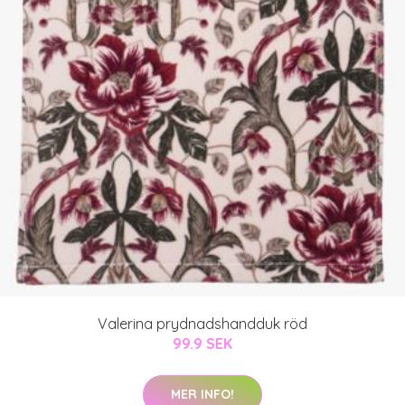
Valerina prydnadshandduk röd
99.9 SEK
MER INFO!