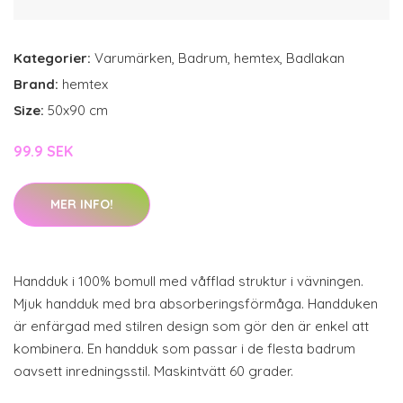
Kategorier:
Varumärken
,
Badrum
,
hemtex
,
Badlakan
Brand:
hemtex
Size:
50x90 cm
99.9 SEK
MER INFO!
Handduk i 100% bomull med våfflad struktur i vävningen.
Mjuk handduk med bra absorberingsförmåga. Handduken
är enfärgad med stilren design som gör den är enkel att
kombinera. En handduk som passar i de flesta badrum
oavsett inredningsstil. Maskintvätt 60 grader.