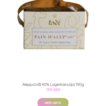
Aleppotvål 40% Lagerbärsolja 190g
159 SEK
MER INFO!