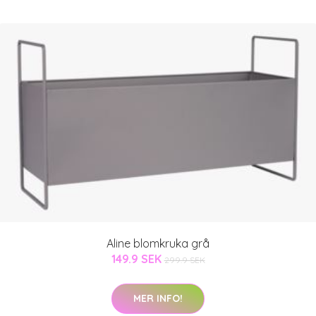
Aline blomkruka grå
149.9 SEK
299.9 SEK
MER INFO!