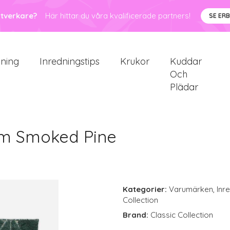
ntverkare?
Här hittar du våra kvalificerade partners!
SE ER
sning
Inredningstips
Krukor
Kuddar
Och
Plädar
cm Smoked Pine
Kategorier:
Varumärken
,
Inr
Collection
Brand:
Classic Collection