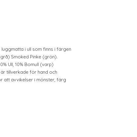
luggmatta i ull som finns i färgen
grå) Smoked Pinke (grön).
90% Ull, 10% Bomull (varp)
är tillverkade för hand och
r att avvikelser i mönster, färg