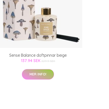
Sense Balance doftpinnar beige
137.94 SEK
229.9 SEK
MER INFO!