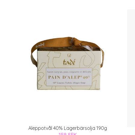
Aleppotvål 40% Lagerbärsolja 190g
159 SEK