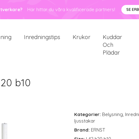
ntverkare?
Här hittar du våra kvalificerade partners!
SE ER
sning
Inredningstips
Krukor
Kuddar
Och
Plädar
h20 b10
Kategorier:
Belysning
,
Inredn
ljusstakar
Brand:
ERNST
Size:
L42 h20 b10