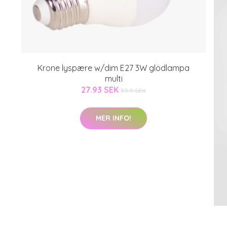
Krone lyspære w/dim E27 3W glödlampa
multi
27.93 SEK
39.9 SEK
MER INFO!