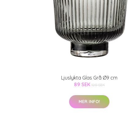
Ljuslykta Glas Grå Ø9 cm
89 SEK
120 SEK
MER INFO!