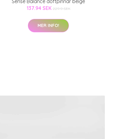
Sense Balance doftpinnar beige
137.94 SEK
229.9 SEK
MER INFO!