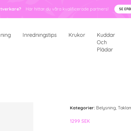
ntverkare?
Här hittar du våra kvalificerade partners!
SE ER
sning
Inredningstips
Krukor
Kuddar
Och
Plädar
Kategorier:
Belysning
,
Takla
1299 SEK