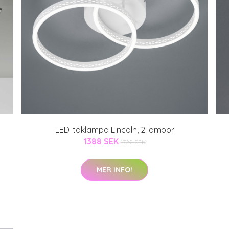
LED-taklampa Lincoln, 2 lampor
1388 SEK
1722 SEK
MER INFO!