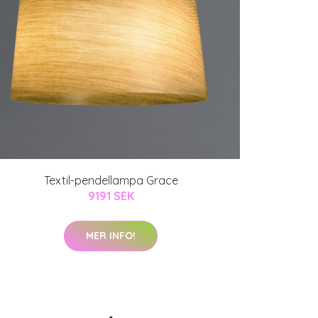
Textil-pendellampa Grace
9191 SEK
MER INFO!