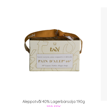
Aleppotvål 40% Lagerbärsolja 190g
159 SEK