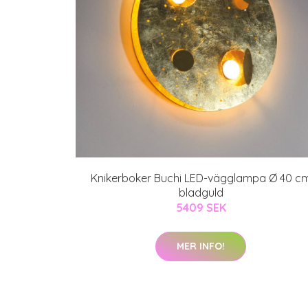
Knikerboker Buchi LED-vägglampa Ø 40 c
bladguld
5409 SEK
MER INFO!