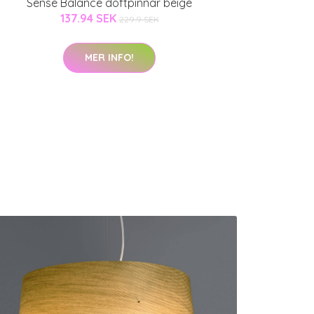
Sense Balance doftpinnar beige
137.94 SEK
229.9 SEK
MER INFO!