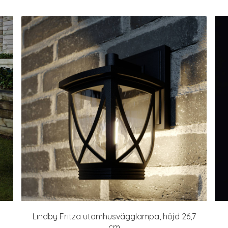
Lindby Fritza utomhusvägglampa, höjd 26,7
cm