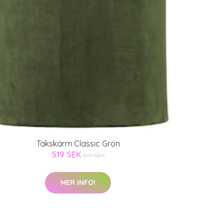
Takskärm Classic Grön
519 SEK
577 SEK
MER INFO!