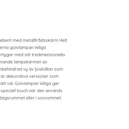
rebent med metalltrådsskärm Helt
moderna golvlampan Wilga
ertygar med sitt tredimensionella
iknande lampskärmen av
obehindrad vy av ljuskällan som
ng är dekorativa versioner som
 rätt val. Golvlampan Wilga ger
 speciell touch när den används
rdagsrummet eller i sovrummet.