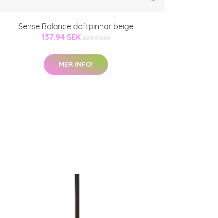
Sense Balance doftpinnar beige
137.94 SEK
229.9 SEK
MER INFO!