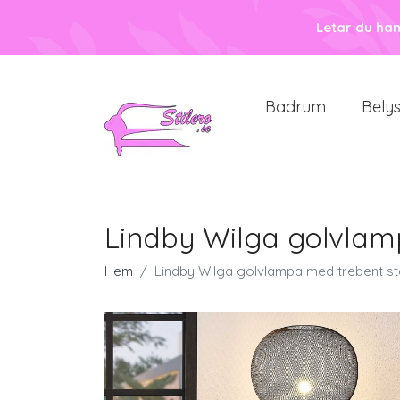
Letar du ha
Badrum
Bely
Lindby Wilga golvlam
Hem
Lindby Wilga golvlampa med trebent st