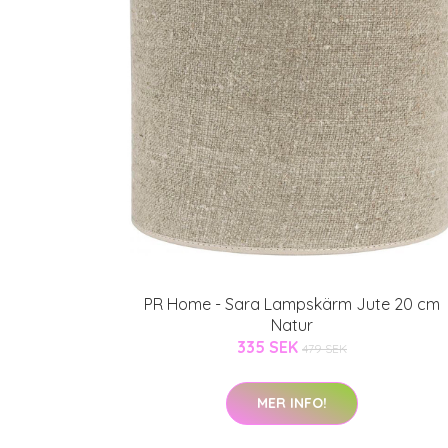
PR Home - Sara Lampskärm Jute 20 cm
Natur
335 SEK
479 SEK
MER INFO!