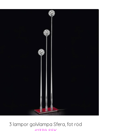
3 lampor golvlampa Sfera, fot röd
41339 SEK