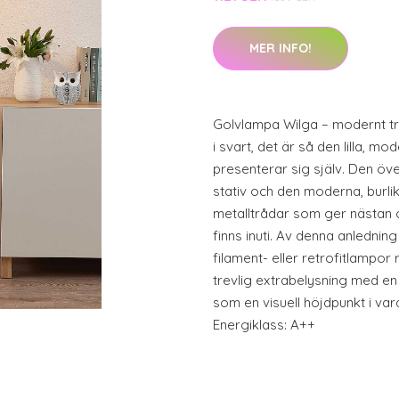
MER INFO!
Golvlampa Wilga – modernt t
i svart, det är så den lilla, 
presenterar sig själv. Den öv
stativ och den moderna, burl
metalltrådar som ger nästan 
finns inuti. Av denna anledni
filament- eller retrofitlampor
trevlig extrabelysning med en
som en visuell höjdpunkt i va
Energiklass: A++