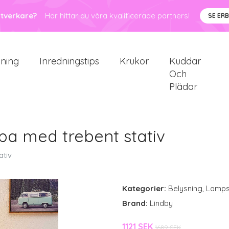
ntverkare?
Här hittar du våra kvalificerade partners!
SE ER
sning
Inredningstips
Krukor
Kuddar
Och
Plädar
pa med trebent stativ
ativ
Kategorier:
Belysning
,
Lamps
Brand:
Lindby
1121 SEK
1689 SEK