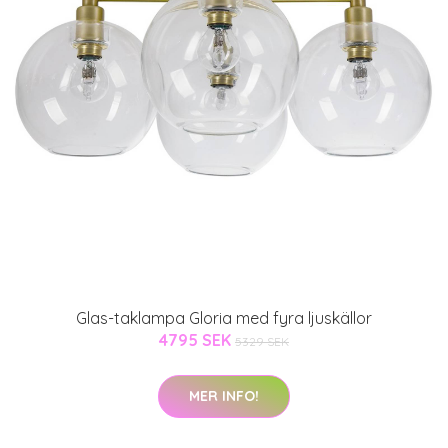
Glas-taklampa Gloria med fyra ljuskällor
4795 SEK
5329 SEK
MER INFO!