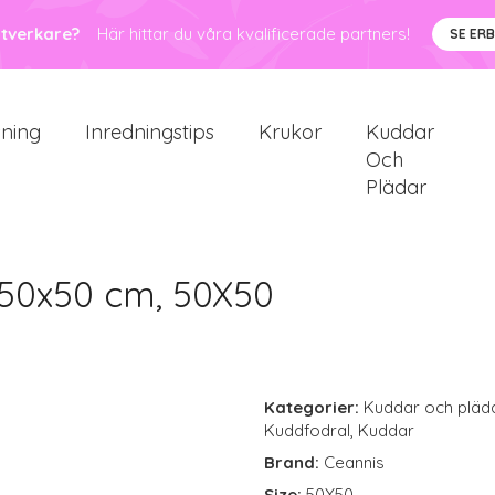
ntverkare?
Här hittar du våra kvalificerade partners!
SE ER
sning
Inredningstips
Krukor
Kuddar
Och
Plädar
50x50 cm, 50X50
Kategorier:
Kuddar och pläd
Kuddfodral
,
Kuddar
Brand:
Ceannis
Size:
50X50