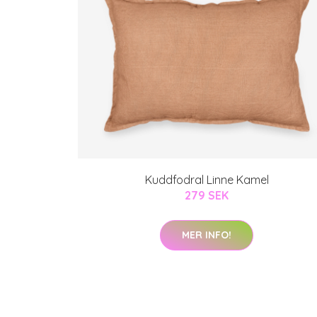
Kuddfodral Linne Kamel
279 SEK
MER INFO!