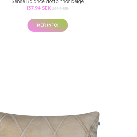
Sense Balance doftpinnar beige
137.94 SEK
229.9 SEK
MER INFO!