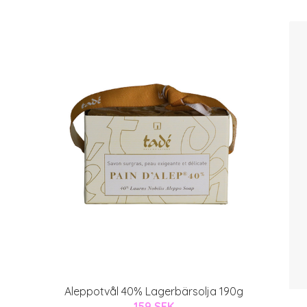
Aleppotvål 40% Lagerbärsolja 190g
159 SEK