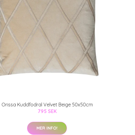
Orissa Kuddfodral Velvet Beige 50x50cm
795 SEK
MER INFO!