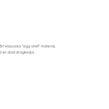
årt klassiska ”egg shell” material,
d en dold dragkedja.