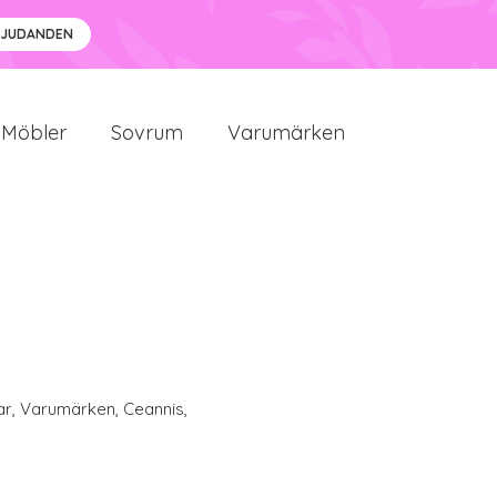
BJUDANDEN
Möbler
Sovrum
Varumärken
ar
,
Varumärken
,
Ceannis
,