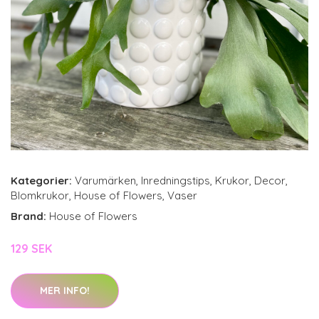
Kategorier:
Varumärken
,
Inredningstips
,
Krukor
,
Decor
,
Blomkrukor
,
House of Flowers
,
Vaser
Brand:
House of Flowers
129 SEK
MER INFO!