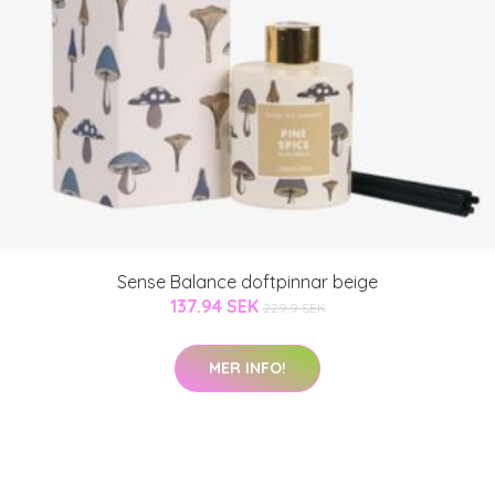
Sense Balance doftpinnar beige
137.94 SEK
229.9 SEK
MER INFO!