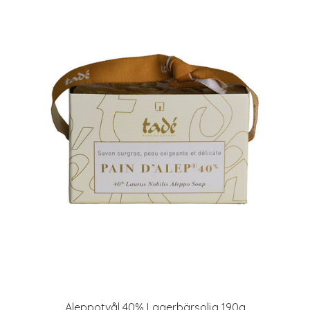
Aleppotvål 40% Lagerbärsolja 190g