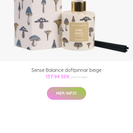
Sense Balance doftpinnar beige
137.94 SEK
229.9 SEK
MER INFO!