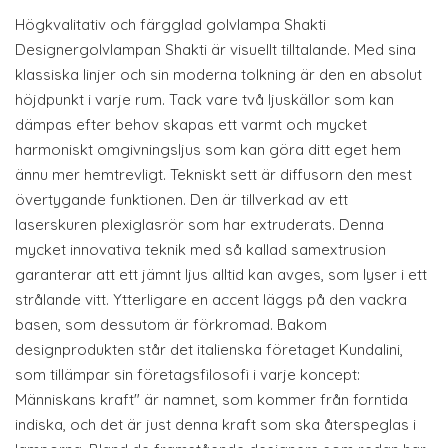
Högkvalitativ och färgglad golvlampa Shakti
Designergolvlampan Shakti är visuellt tilltalande. Med sina
klassiska linjer och sin moderna tolkning är den en absolut
höjdpunkt i varje rum. Tack vare två ljuskällor som kan
dämpas efter behov skapas ett varmt och mycket
harmoniskt omgivningsljus som kan göra ditt eget hem
ännu mer hemtrevligt. Tekniskt sett är diffusorn den mest
övertygande funktionen. Den är tillverkad av ett
laserskuren plexiglasrör som har extruderats. Denna
mycket innovativa teknik med så kallad samextrusion
garanterar att ett jämnt ljus alltid kan avges, som lyser i ett
strålande vitt. Ytterligare en accent läggs på den vackra
basen, som dessutom är förkromad. Bakom
designprodukten står det italienska företaget Kundalini,
som tillämpar sin företagsfilosofi i varje koncept:
Människans kraft" är namnet, som kommer från forntida
indiska, och det är just denna kraft som ska återspeglas i