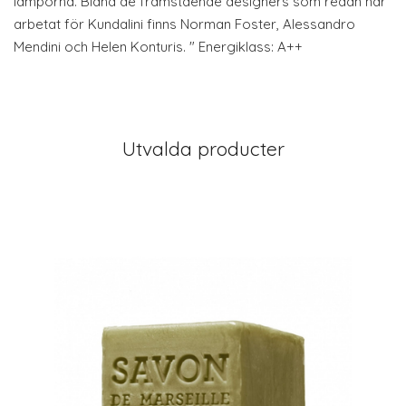
lamporna. Bland de framstående designers som redan har
arbetat för Kundalini finns Norman Foster, Alessandro
Mendini och Helen Konturis. " Energiklass: A++
Utvalda producter