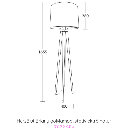
HerzBlut Briany golvlampa, stativ ekträ natur
7672 SEK