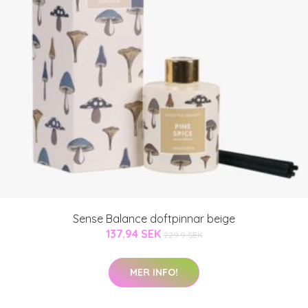
Sense Balance doftpinnar beige
137.94 SEK
229.9 SEK
MER INFO!