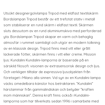
Utsökt designergolvlampa Tripod med eldfast textilskärm
Bordslampan Tripod består av ett trefotat stativ i metall
som stabiliserar en rund skärm i eldfast textil. Skärmen
sluts dessutom av en rund aluminiumskiva med perforderad
yta. Bordslampan Tripod skapar en varm och behaglig
atmosfär i rummet samtidigt och utgör en modern tolkning
av en klassisk design. Tripod finns med vitt eller grått
lackerade fötter, skärmen finns i vitt eller creme. Mission
ljus: Kundalini Kundalini-lamporna är baserade på en
särskild filosofi: visionen av extrasensorisk design och ljus.
Och verkligen tilltalar de expressiva ljusobjekten från
företaget i Milano alla sinnen. Vid syn av en Kundalini-lampa
väcks omedelbara känslor hos betraktaren. ”Kundalini”
härstammar från gammalindiskan och betyder ”kraften
inom människan”. Denna kraft finns också i Kundalini-
lamporna som har tillverkats sedan 1996 i samarbete med