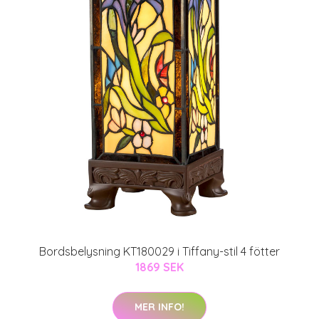
Bordsbelysning KT180029 i Tiffany-stil 4 fötter
1869 SEK
MER INFO!