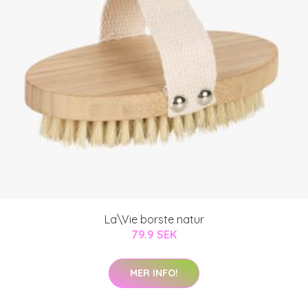
La\Vie borste natur
79.9 SEK
MER INFO!