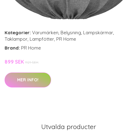
Kategorier:
Varumärken
,
Belysning
,
Lampskärmar
,
Taklampor
,
Lampfötter
,
PR Home
Brand:
PR Home
899 SEK
1121 SEK
MER INFO!
Utvalda producter