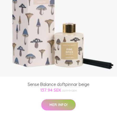
Sense Balance doftpinnar beige
137.94 SEK
229.9 SEK
MER INFO!