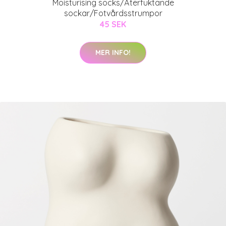
Moisturising socks/Återfuktande
sockar/Fotvårdsstrumpor
45 SEK
MER INFO!