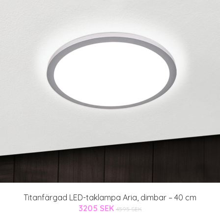
Titanfärgad LED-taklampa Aria, dimbar – 40 cm
3205 SEK
4595 SEK