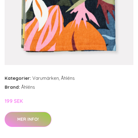
Kategorier:
Varumärken
,
Åhléns
Brand:
Åhléns
199 SEK
MER INFO!