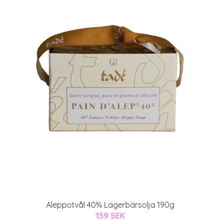
Aleppotvål 40% Lagerbärsolja 190g
159 SEK