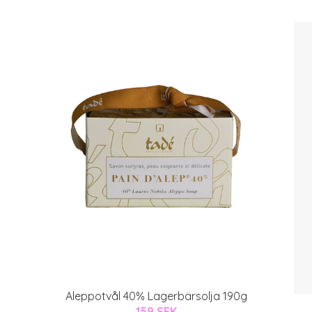
Aleppotvål 40% Lagerbärsolja 190g
159 SEK