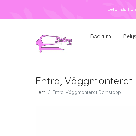
Letar du ha
Badrum
Bely
Entra, Väggmonterat
Hem
Entra, Väggmonterat Dörrstopp