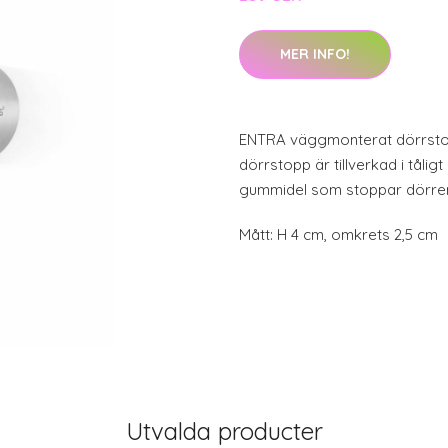
MER INFO!
ENTRA väggmonterat dörrsto
dörrstopp är tillverkad i tåligt
gummidel som stoppar dörren 
Mått: H 4 cm, omkrets 2,5 cm
Utvalda producter