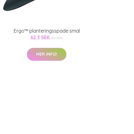
Ergo™ planteringsspade smal
62.3 SEK
89 SEK
MER INFO!