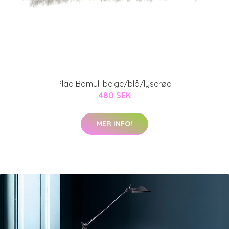
Pläd Bomull beige/blå/lyserød
480 SEK
MER INFO!