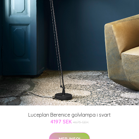
Luceplan Berenice golvlampa i svart
4197 SEK
4675 SEK
MER INFO!