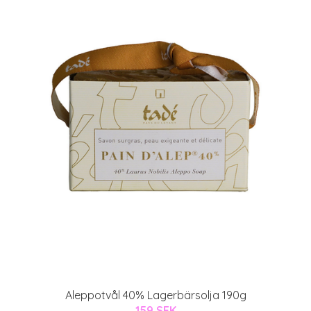
Aleppotvål 40% Lagerbärsolja 190g
159 SEK