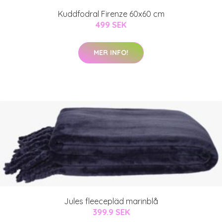
Kuddfodral Firenze 60x60 cm
499 SEK
MER INFO!
Jules fleecepläd marinblå
399.9 SEK