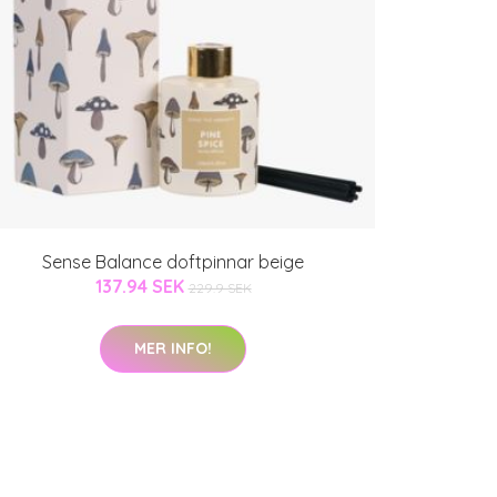
Sense Balance doftpinnar beige
137.94 SEK
229.9 SEK
MER INFO!