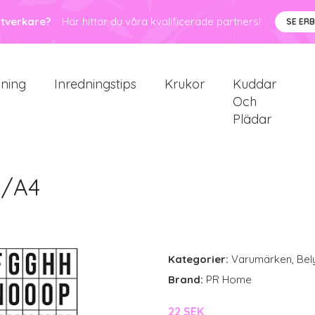
ntverkare?
Här hittar du våra kvalificerade partners!
SE ER
sning
Inredningstips
Krukor
Kuddar
Och
Plädar
5/A4
Kategorier:
Varumärken
,
Bel
Brand:
PR Home
22 SEK