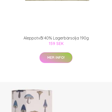
Aleppotvål 40% Lagerbärsolja 190g
159 SEK
MER INFO!