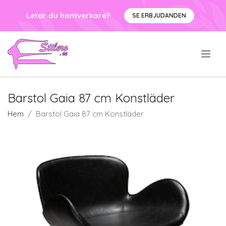
Letar du hantverkare?
SE ERBJUDANDEN
.
Barstol Gaia 87 cm Konstläder
Hem
Barstol Gaia 87 cm Konstläder