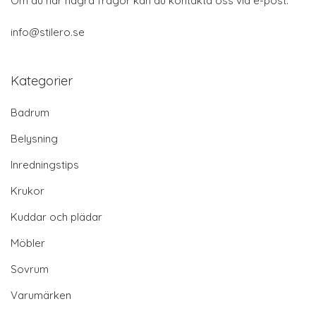
Om du har några frågor kan du kontakta oss via e-post:
info@stilero.se
Kategorier
Badrum
Belysning
Inredningstips
Krukor
Kuddar och plädar
Möbler
Sovrum
Varumärken