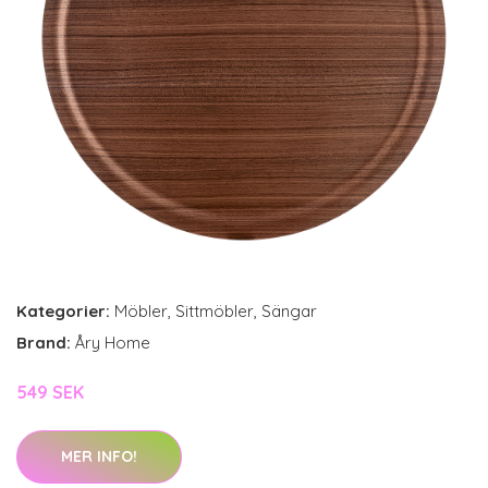
Kategorier:
Möbler
,
Sittmöbler
,
Sängar
Brand:
Åry Home
549 SEK
MER INFO!