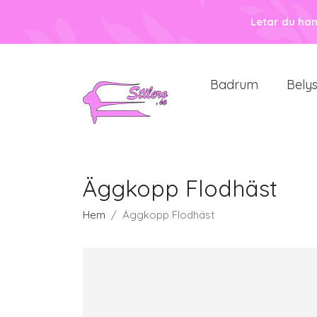
Letar du ha
Badrum
Bely
Äggkopp Flodhäst
Hem
Äggkopp Flodhäst