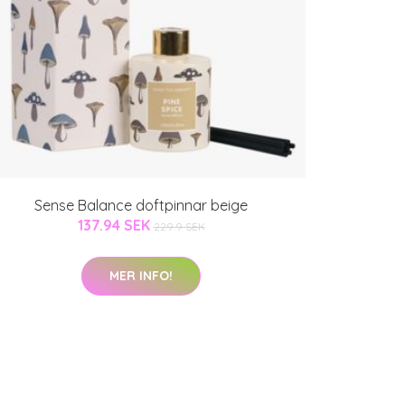
Sense Balance doftpinnar beige
137.94 SEK
229.9 SEK
MER INFO!