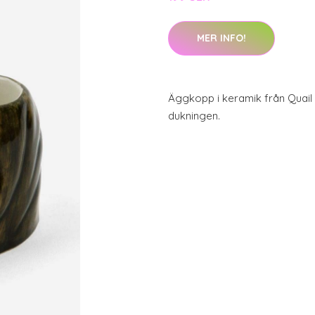
MER INFO!
Äggkopp i keramik från Quail C
dukningen.