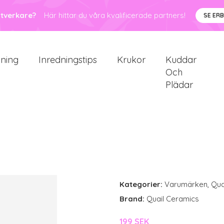
ntverkare?
Här hittar du våra kvalificerade partners!
SE ER
sning
Inredningstips
Krukor
Kuddar
Och
Plädar
Kategorier:
Varumärken
,
Qua
Brand:
Quail Ceramics
199 SEK