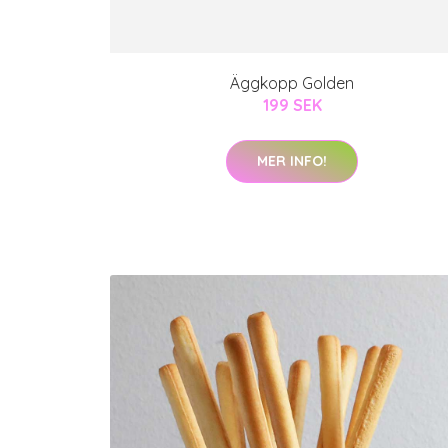
Äggkopp Golden
199 SEK
MER INFO!