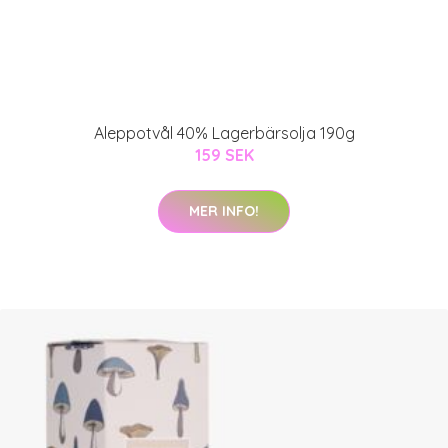
Aleppotvål 40% Lagerbärsolja 190g
159 SEK
MER INFO!