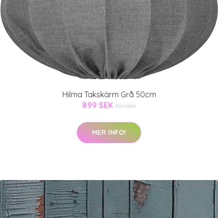
Hilma Takskärm Grå 50cm
899 SEK
1121 SEK
MER INFO!