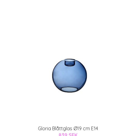
Gloria Blåttglas Ø19 cm E14
839 SEK