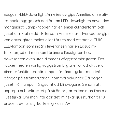
Easydim-LED-downlight Annelies av gips Annelies är relativt
kompakt byggd och därför kan LED-downlighten användas
mångsidigt. Lampkroppen har en enkel cylinderform och
ljuset är riktat nedåt. Eftersom Annelies är tillverkad av gips
kan downlighten målas eller förses med ett motiv. GU10-
LED-lampan som ingår i leveransen har en Easydim-
funktion, så att man kan förändra ljusstyrkan hos
downlighten även utan dimmer i väggströmbrytaren. Det
räcker med en vanlig väggströmbrytare för att aktivera
dimmerfunktionen: när lampan är tänd trycker man två
gånger på strömbrytaren inom två sekunder. Då börjar
ljuset från lampan långsamt att bli svagare. Genom att
upprepa dubbeltrycket på strömbrytaren kan man fixera en
ljusstyrka. Om man inte gör det, minskar ljusstyrkan till 10
procent av full styrka. Energiklass: A+