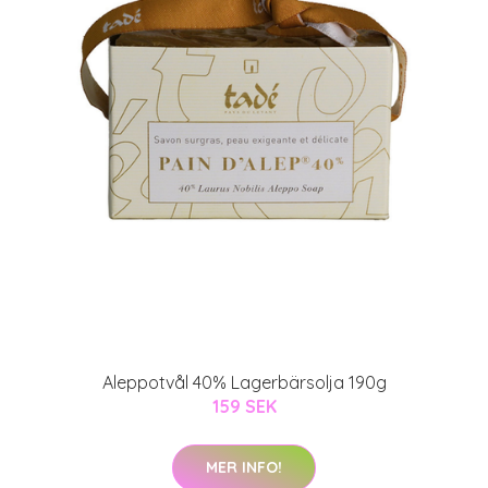
Aleppotvål 40% Lagerbärsolja 190g
159 SEK
MER INFO!