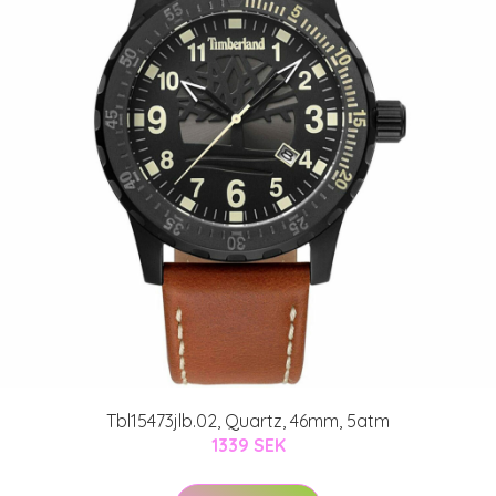
Tbl15473jlb.02, Quartz, 46mm, 5atm
1339 SEK