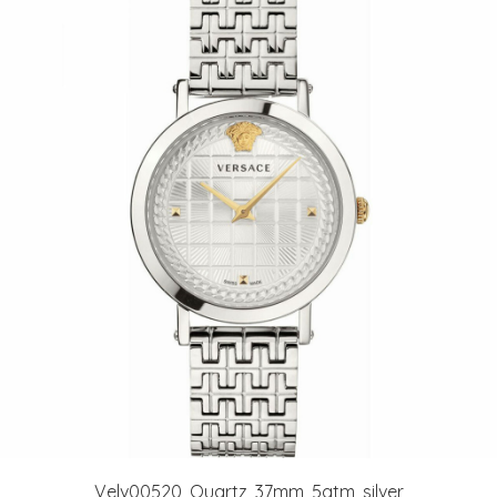
Velv00520, Quartz, 37mm, 5atm, silver