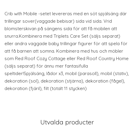
Crib with Mobile -setet levereras med en söt spjälsäng där
trillingar sover(vaggade bebisar) sida vid sida. Vrid
blomsterskivan på sängens sida för att få mobilen att
snurra.Kombinera med Triplets Care Set (säljs separat)
eller andra vaggade baby trillingar figurer för att spela för
att få barnen att somna. Kombinera med hus och möbler
som Red Roof Cozy Cottage eller Red Roof Country Home
(säljs separat) för ännu mer fantasifulla
speltider!Spjälsäng, lådor x3, mobil (parasoll), mobil (stativ),
dekoration (sol), dekoration (stjärna), dekoration (fågel),
dekoration (fjäril), filt (totalt 11 stycken)
Utvalda producter