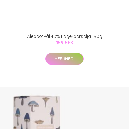
Aleppotvål 40% Lagerbärsolja 190g
159 SEK
MER INFO!