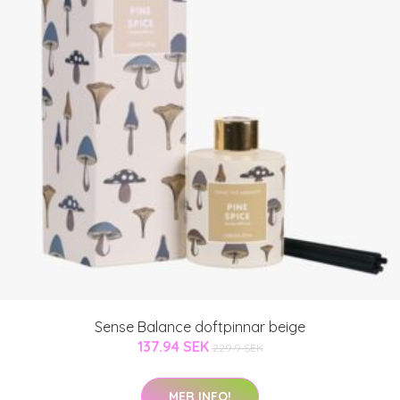
Sense Balance doftpinnar beige
137.94 SEK
229.9 SEK
MER INFO!