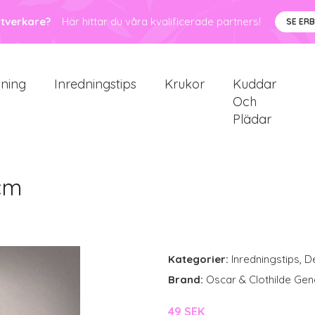
ntverkare?
Här hittar du våra kvalificerade partners!
SE ER
sning
Inredningstips
Krukor
Kuddar
Och
Plädar
 cm
Kategorier:
Inredningstips
,
D
Brand:
Oscar & Clothilde Gen
49 SEK