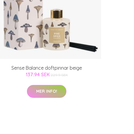
Sense Balance doftpinnar beige
137.94 SEK
229.9 SEK
MER INFO!