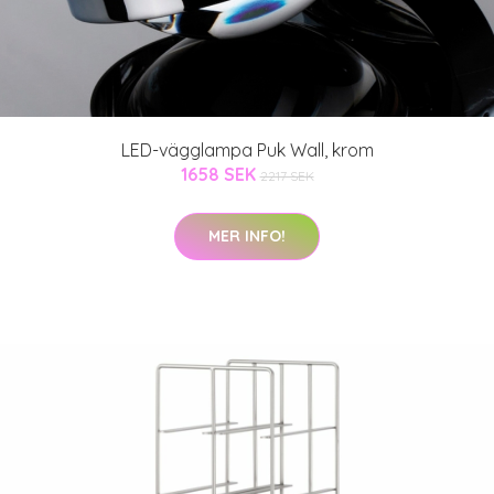
LED-vägglampa Puk Wall, krom
1658 SEK
2217 SEK
MER INFO!