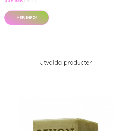
559 SEK
674 SEK
MER INFO!
Utvalda producter