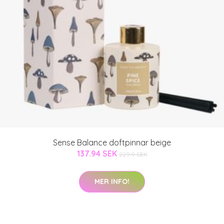
Sense Balance doftpinnar beige
137.94 SEK
229.9 SEK
MER INFO!