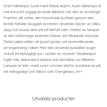
Svart taklampa Justin med flätad skärm Justin taklampa är
inte bara ett snyggt levande tillbehör när den är avstängd.
Framför allt sätter det mönstrade ljusfelet genom den
breda flätade skuggan accenter i levande miljöer av olika
slag och lossar dem på ett lekfullt sätt. I mitten av lampan
är den lökformiga skärmen flätad i ett tilltalande mönster.
Detta säkerställer att ljuset sprids i ett blommliknande
arrangemang i taket. Men den använda ljuskällan avger
också ett behagligt ljus i resten av rummet. Glödlampor
ingår inte, dekorativa lampor kan beställas via tillbehör.
Lampan är klar i matt svart och kan därför kombineras på
ett mångsidigt och tidlöst sätt. Energiklass: A++
Utvalda producter