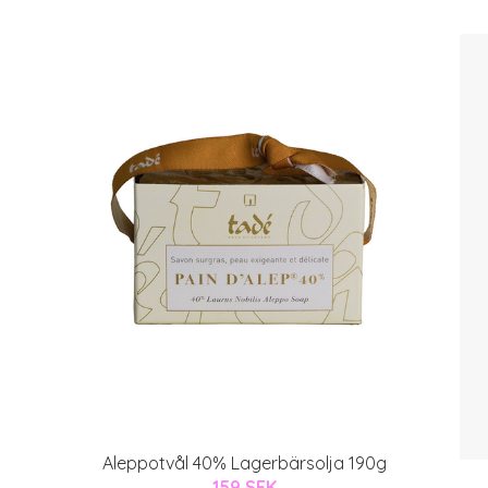
Aleppotvål 40% Lagerbärsolja 190g
159 SEK