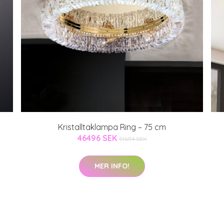
Kristalltaklampa Ring – 75 cm
46496 SEK
51654 SEK
MER INFO!