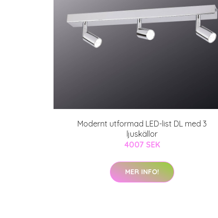
Modernt utformad LED-list DL med 3
ljuskällor
4007 SEK
MER INFO!