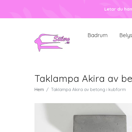
Letar du ha
Badrum
Bely
Taklampa Akira av be
Hem
Taklampa Akira av betong i kubform