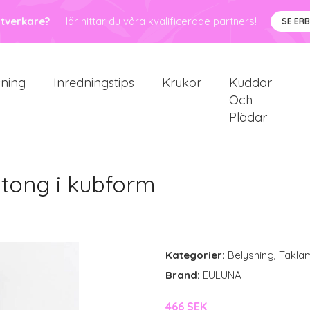
ntverkare?
Här hittar du våra kvalificerade partners!
SE ER
sning
Inredningstips
Krukor
Kuddar
Och
Plädar
tong i kubform
Kategorier:
Belysning
,
Takla
Brand:
EULUNA
466 SEK