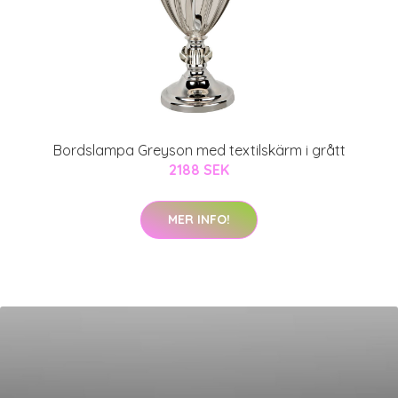
Bordslampa Greyson med textilskärm i grått
2188 SEK
MER INFO!