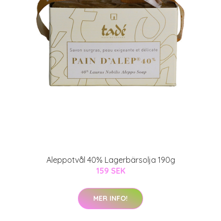
Aleppotvål 40% Lagerbärsolja 190g
159 SEK
MER INFO!