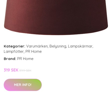
Kategorier:
Varumärken
,
Belysning
,
Lampskärmar
,
Lampfötter
,
PR Home
Brand:
PR Home
319 SEK
399 SEK
MER INFO!