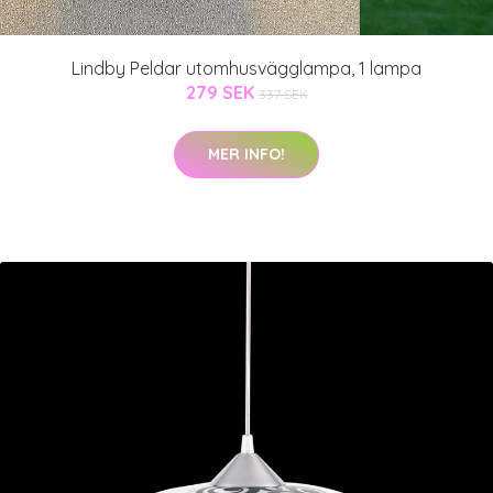
Lindby Peldar utomhusvägglampa, 1 lampa
279 SEK
337 SEK
MER INFO!