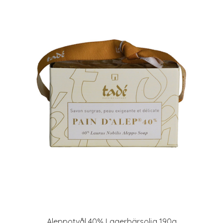
Aleppotvål 40% Lagerbärsolja 190g