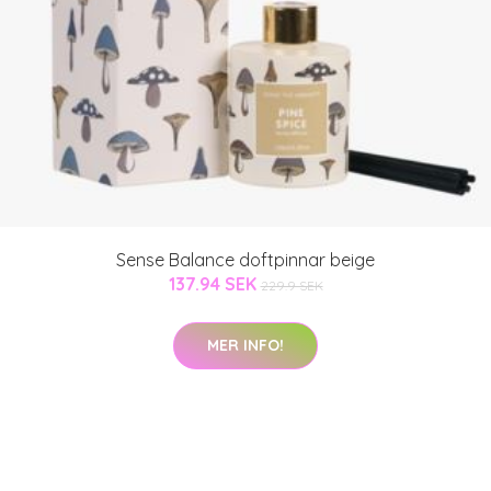
Sense Balance doftpinnar beige
137.94 SEK
229.9 SEK
MER INFO!